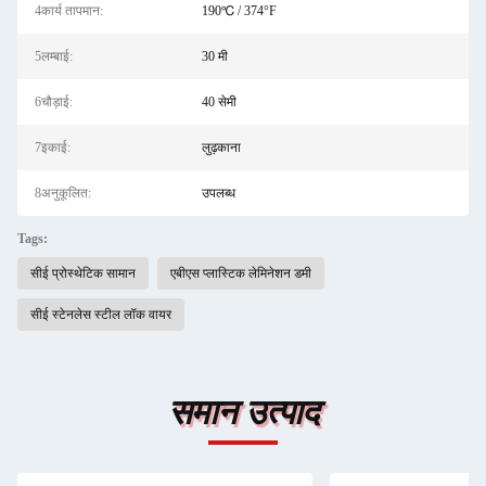
4कार्य तापमान:
190℃ / 374°F
5लम्बाई:
30 मी
6चौड़ाई:
40 सेमी
7इकाई:
लुढ़काना
8अनुकूलित:
उपलब्ध
Tags:
सीई प्रोस्थेटिक सामान
एबीएस प्लास्टिक लेमिनेशन डमी
सीई स्टेनलेस स्टील लॉक वायर
समान उत्पाद