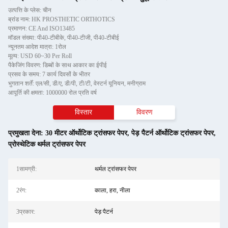
उत्पत्ति के प्लेस: चीन
ब्रांड नाम: HK PROSTHETIC ORTHOTICS
प्रमाणन: CE And ISO13485
मॉडल संख्या: पी40-टीबीके, पी40-टीजी, पी40-टीबीई
न्यूनतम आदेश मात्रा: 1रोल
मूल्य: USD 60~30 Per Roll
पैकेजिंग विवरण: डिब्बों के साथ आकार का ईपीई
प्रसव के समय: 7 कार्य दिवसों के भीतर
भुगतान शर्तें: एल/सी, डी/ए, डी/पी, टी/टी, वेस्टर्न यूनियन, मनीग्राम
आपूर्ति की क्षमता: 1000000 रोल प्रति वर्ष
विस्तार
विवरण
प्रमुखता देना:
30 मीटर ऑर्थोटिक ट्रांसफर पेपर
,
पेड़ पैटर्न ऑर्थोटिक ट्रांसफर पेपर
,
प्रोस्थेटिक थर्मल ट्रांसफर पेपर
1सामग्री:
थर्मल ट्रांसफर पेपर
2रंग:
काला, हरा, नीला
3प्रकार:
पेड़ पैटर्न