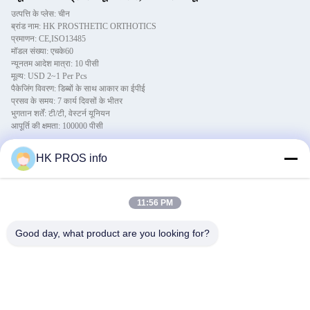
उत्पत्ति के प्लेस: चीन
ब्रांड नाम: HK PROSTHETIC ORTHOTICS
प्रमाणन: CE,ISO13485
मॉडल संख्या: एचके60
न्यूनतम आदेश मात्रा: 10 पीसी
मूल्य: USD 2~1 Per Pcs
पैकेजिंग विवरण: डिब्बों के साथ आकार का ईपीई
प्रसव के समय: 7 कार्य दिवसों के भीतर
भुगतान शर्तें: टी/टी, वेस्टर्न यूनियन
आपूर्ति की क्षमता: 100000 पीसी
विस्तार
विवरण
HK PROS info
प्रमुखता देना:
ट्रिगर अंगूठे का स्प्लिंट
,
नीली ट्रिगर अंगूठे की स्प्लिंट
,
XS चिकित्सा अंगूठे का समर्थन
11:56 PM
1सामग्री:
एल्यूमिनियम, फोम स्पंज
Good day, what product are you looking for?
पॉलीबैग पैकिंग प्रति 10 आइटम और बाहरी कार्टन में
2पैकिंग:
ढीली पैकिंग
3आकार:
एक्सएस/एस/एम/एल